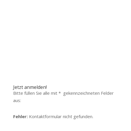
Onlineschulung
:
:
:
Day(s)
Hour(s)
Minute(s
Second(
)
s)
Jetzt anmelden!
Bitte füllen Sie alle mit * gekennzeichneten Felder
aus:
Fehler:
Kontaktformular nicht gefunden.