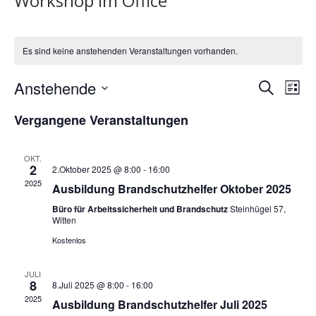
Workshop im Office
Es sind keine anstehenden Veranstaltungen vorhanden.
Verans
Ver
Anstehende
Suche
Liste
Ans
Such-
Datum
Nav
und
Vergangene Veranstaltungen
wählen.
Ansich
OKT.
2
2.Oktober 2025 @ 8:00
-
16:00
2025
Ausbildung Brandschutzhelfer Oktober 2025
Büro für Arbeitssicherheit und Brandschutz
Steinhügel 57,
Witten
Kostenlos
JULI
8
8.Juli 2025 @ 8:00
-
16:00
2025
Ausbildung Brandschutzhelfer Juli 2025